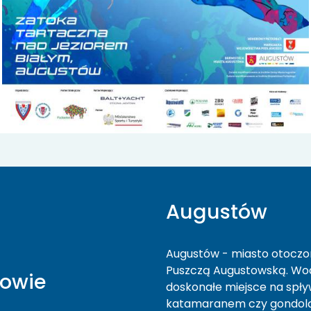
Augustów
Augustów - miasto otoczon
Puszczą Augustowską. Wodn
towie
doskonałe miejsce na spływ
katamaranem czy gondolą.