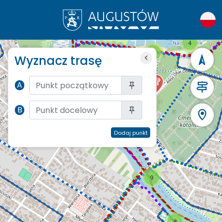
4
3
Wyznacz trasę
5
A
4
B
Dodaj punkt
9
8