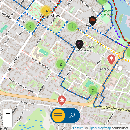
14
6
7
2
3
+
−
Leaflet
|
©
OpenStreetMap
contributors