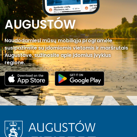
AUGUSTÓW
Naudodamiesi mūsų mobiliąja programėle
susipažinsite su įdomiomis vietomis ir maršrutais
Augustave, sužinosite apie įdomius įvykius
regione.