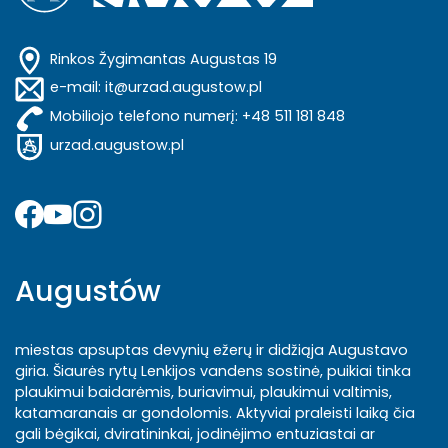
Rinkos Žygimantas Augustas 19
e-mail: it@urzad.augustow.pl
Mobiliojo telefono numerį: +48 511 181 848
urzad.augustow.pl
Augustów
miestas apsuptas devynių ežerų ir didžiąja Augustavo
giria. Šiaurės rytų Lenkijos vandens sostinė, puikiai tinka
plaukimui baidarėmis, buriavimui, plaukimui valtimis,
katamaranais ar gondolomis. Aktyviai praleisti laiką čia
gali bėgikai, dviratininkai, jodinėjimo entuziastai ar