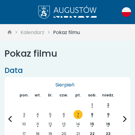
Kalendarz
Pokaz filmu
Pokaz filmu
Data
Sierpień
pon.
wt.
śr.
czw.
pt.
sob.
niedz.
1
2
3
4
5
6
8
9
7
10
11
12
13
14
15
16
17
18
19
20
21
22
23