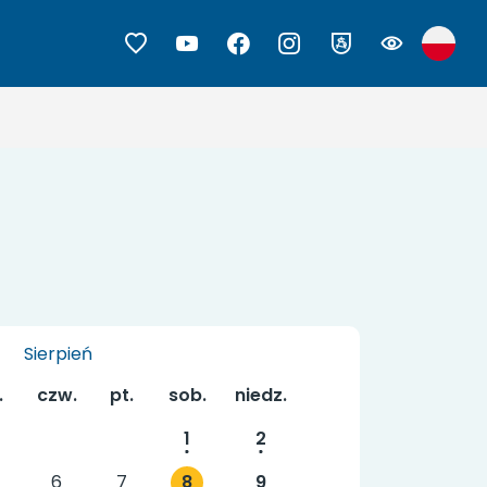
Sierpień
.
czw.
pt.
sob.
niedz.
1
2
8
6
7
9