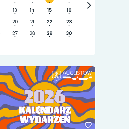
anie taneczne
Spotkanie
Festiwal
Sport i rek
13
14
15
16
20
21
22
23
6
27
28
29
30