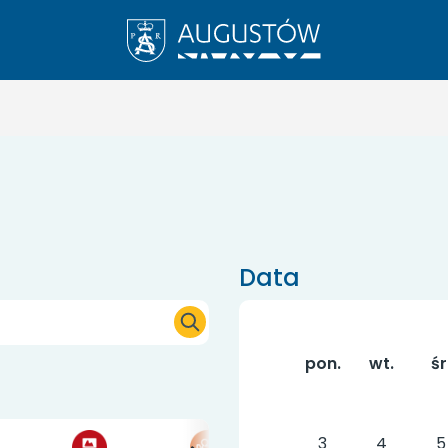
Data
pon.
wt.
śr
3
4
5